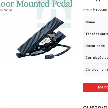
preço:
Negociáv
Nome
Tensões entr
Linearidade
Correlação do
Ciclo combin
Melho