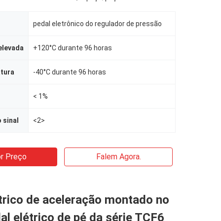
pedal eletrônico do regulador de pressão
elevada
+120°C durante 96 horas
atura
-40°C durante 96 horas
< 1%
 sinal
<2>
r Preço
Falem Agora.
trico de aceleração montado no
al elétrico de pé da série TCF6