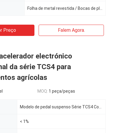
Folha de metal revestida / Bocas de plástico / Ferramentas de aço revestidas com botas de plástico
r Preço
Falem Agora.
acelerador electrónico
nal da série TCS4 para
ntos agrícolas
el
MOQ:
1 peça/peças
Modelo de pedal suspenso Série TCS4 Controle eletrónico do pé do pedal industrial suspenso
< 1%