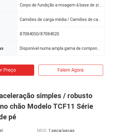
Corpo de fundição a moagem à base de zinco, componentes internos/externos de aço revestido
Camiões de carga média / Camiões de carga pesada / Equipamento de construção civil / Equipamento de
87084050/87084020
as
Disponível numa ampla gama de componentes, materiais, processos e acabamentos de superfície
r Preço
Falem Agora.
aceleração simples / robusto
no chão Modelo TCF11 Série
de pé
el
MOQ:
1 peça/peças