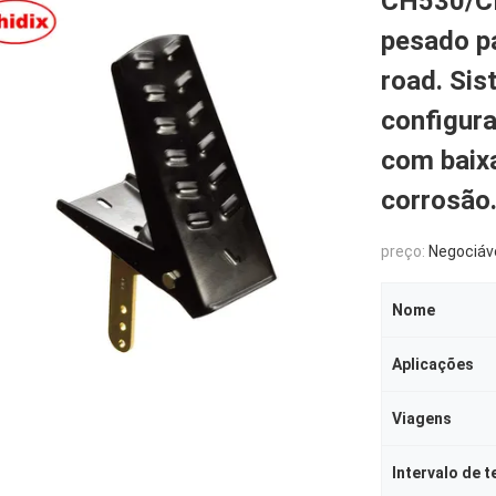
CH530/CH
pesado p
road. Sis
configur
com baix
corrosão
preço:
Negociáv
Nome
Aplicações
Viagens
Intervalo de 