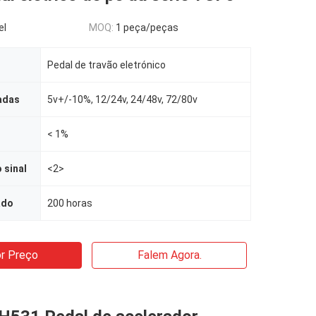
el
MOQ:
1 peça/peças
Pedal de travão eletrónico
adas
5v+/-10%, 12/24v, 24/48v, 72/80v
< 1%
 sinal
<2>
ado
200 horas
r Preço
Falem Agora.