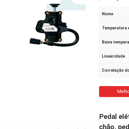
Nome
Temperatura 
Baixa temper
Linearidade
Correlação do
Melho
Pedal elé
chão, ped