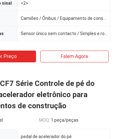
 sinal
<2>
Camiões / Ônibus / Equipamento de construção civil / Equipamento agrícola / Equipamento de manuseio
as
Sensor único sem contacto / Simples e robusto / Pequeno movimento angular para dar gama completa de
r Preço
Falem Agora.
CF7 Série Controle de pé do
acelerador eletrônico para
ntos de construção
el
MOQ:
1 peça/peças
pedal de acelerador do pé