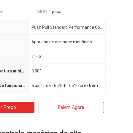
el
MOQ:
1 peça
Push Pull Standard Performance Control Cable Assembly Cabos de controlo mecânico
Aparelho de arranque mecânico
1" - 6"
Radius de curvatura mínimo
3.00"
Temperatura de funcionamento
a partir de - 65°F + 165°F no extremo de entrada/ + 230°F no extremo de saída
r Preço
Falem Agora.