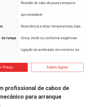
Reunião do cabo de puxa e empurra
aço inoxidável
as
Resistência a altas temperaturas, baixas perdas, longa vida útil
r da tampa
Cinza, verde ou conforme exigências
Ligação do acelerador em motores turboélice e a jato Sistemas de controle do leme, flap, trim e esta
r Preço
Falem Agora.
 profissional de cabos de
 mecânico para arranque
o