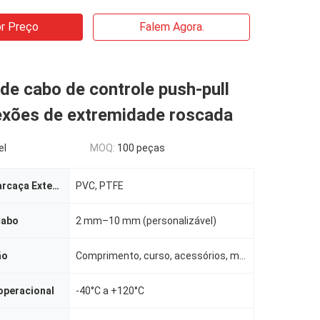
r Preço
Falem Agora.
de cabo de controle push-pull
xões de extremidade roscada
el
MOQ:
100 peças
Material da Carcaça Externa
PVC, PTFE
cabo
2 mm–10 mm (personalizável)
ão
Comprimento, curso, acessórios, materiais
operacional
-40°C a +120°C