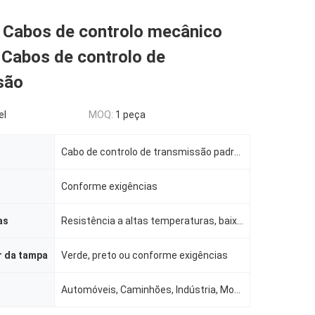
l Cabos de controlo mecânico
 Cabos de controlo de
são
el
MOQ:
1 peça
Cabo de controlo de transmissão padrão Cabo de controlo de empurrão-puxa
Conforme exigências
as
Resistência a altas temperaturas, baixas perdas, longa vida útil
r da tampa
Verde, preto ou conforme exigências
Automóveis, Caminhões, Indústria, Motocicletas, ATV & Marine, Trens