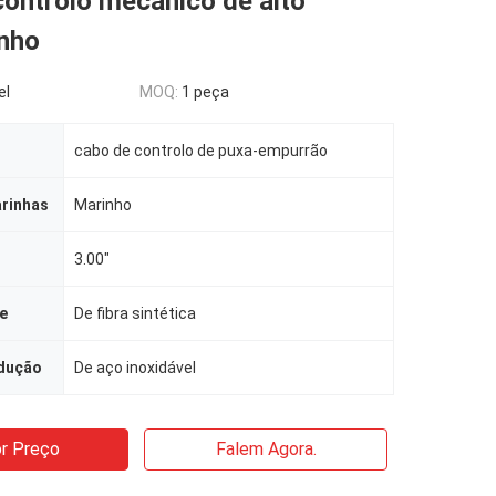
ontrolo mecânico de alto
nho
el
MOQ:
1 peça
cabo de controlo de puxa-empurrão
arinhas
Marinho
3.00"
e
De fibra sintética
dução
De aço inoxidável
r Preço
Falem Agora.