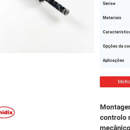
Serise
Materiais
Característic
Opções da co
Aplicações
Melho
Montagem
controlo
mecânic