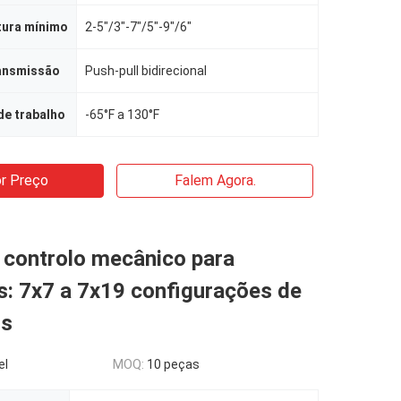
tura mínimo
2-5"/3"-7"/5"-9"/6"
ransmissão
Push-pull bidirecional
de trabalho
-65°F a 130°F
r Preço
Falem Agora.
 controlo mecânico para
s: 7x7 a 7x19 configurações de
os
el
MOQ:
10 peças