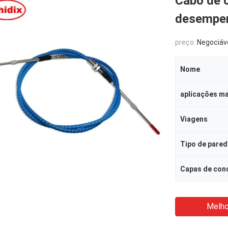
Cabo de c
desempe
preço:
Negociáv
Nome
aplicações m
Viagens
Tipo de pared
Capas de con
Melho