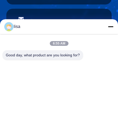
lisa.tu@phidixglobal.com
E-mail
lisa
6:55 AM
0086-21-37214606
Good day, what product are you looking for?
Telefone
Phidix Motion Controls (Shanghai) Co., Ltd.