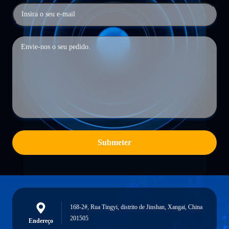
Submeter
168-2#, Rua Tingyi, distrito de Jinshan, Xangai, China
201505
Endereço