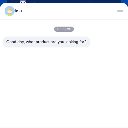
lisa.tu@phidixglobal.com
E-mail
lisa
6:06 PM
0086-21-37214606
Good day, what product are you looking for?
Telefone
Phidix Motion Controls (Shanghai) Co., Ltd.
Phidix Motion Controls (Shanghai) Co., Ltd.