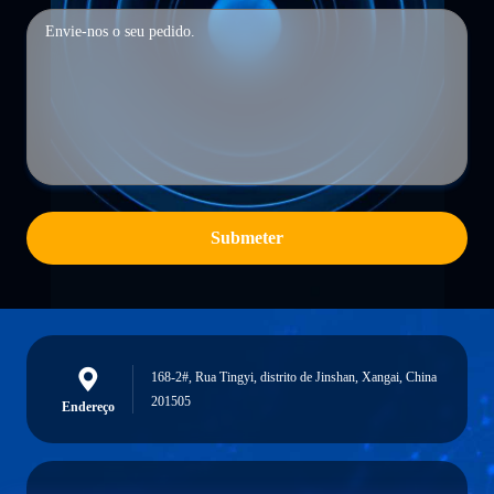
Submeter
168-2#, Rua Tingyi, distrito de Jinshan, Xangai, China
201505
Endereço