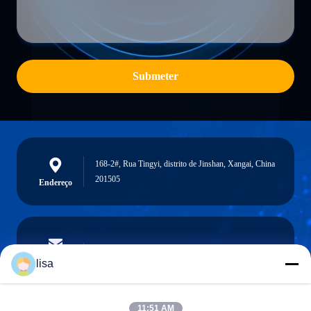
Submeter
168-2#, Rua Tingyi, distrito de Jinshan, Xangai, China
201505
Endereço
lisa.tu@phidixglobal.com
E-mail
lisa
11:51 AM