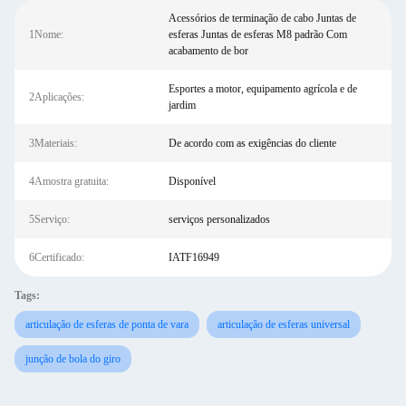
Acessórios de terminação de cabo Juntas de
1Nome:
esferas Juntas de esferas M8 padrão Com
acabamento de bor
Esportes a motor, equipamento agrícola e de
2Aplicações:
jardim
3Materiais:
De acordo com as exigências do cliente
4Amostra gratuita:
Disponível
5Serviço:
serviços personalizados
6Certificado:
IATF16949
Tags:
articulação de esferas de ponta de vara
articulação de esferas universal
junção de bola do giro