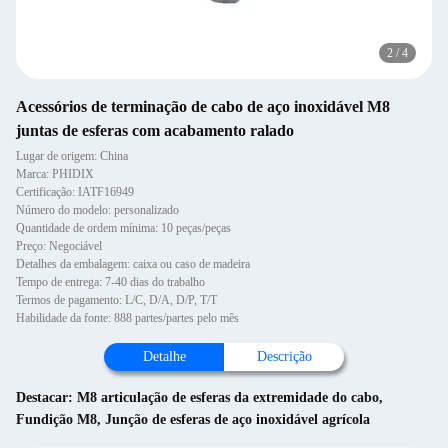
2
/
4
Acessórios de terminação de cabo de aço inoxidável M8
juntas de esferas com acabamento ralado
Lugar de origem: China
Marca: PHIDIX
Certificação: IATF16949
Número do modelo: personalizado
Quantidade de ordem mínima: 10 peças/peças
Preço: Negociável
Detalhes da embalagem: caixa ou caso de madeira
Tempo de entrega: 7-40 dias do trabalho
Termos de pagamento: L/C, D/A, D/P, T/T
Habilidade da fonte: 888 partes/partes pelo mês
Detalhe
Descrição
Destacar:
M8 articulação de esferas da extremidade do cabo
,
Fundição M8
,
Junção de esferas de aço inoxidável agrícola