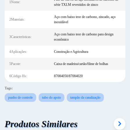
1Nome:
série TXLM revestidos de zinco
Aço com baixo teor de carbono, zincado, aço
2Materiais:
inoxidável
Aço com baixo teor de carbono para design
3Características:
econômico
4Aplicações:
Construção e Agricultura
5Pacote:
Caixa de madeira/cartão/filme de bolhas
6Código Hs:
87084050/87084020
Tags:
punho de controle
tubo do apoio
tampão da canalização
Produtos Similares