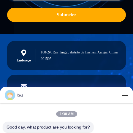
Submeter
168-2#, Rua Tingyi, distrito de Jinshan, Xangai, China
201505
Endereço
lisa.tu@phidixglobal.com
E-mail
lisa
1:30 AM
0086-21-37214606
Good day, what product are you looking for?
Telefone