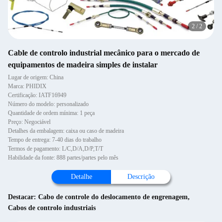
2
/
2
Cable de controlo industrial mecânico para o mercado de
equipamentos de madeira simples de instalar
Lugar de origem: China
Marca: PHIDIX
Certificação: IATF16949
Número do modelo: personalizado
Quantidade de ordem mínima: 1 peça
Preço: Negociável
Detalhes da embalagem: caixa ou caso de madeira
Tempo de entrega: 7-40 dias do trabalho
Termos de pagamento: L/C,D/A,D/P,T/T
Habilidade da fonte: 888 partes/partes pelo mês
Detalhe
Descrição
Destacar:
Cabo de controle do deslocamento de engrenagem
,
Cabos de controlo industriais