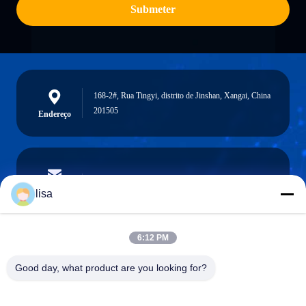
Submeter
168-2#, Rua Tingyi, distrito de Jinshan, Xangai, China
201505
Endereço
lisa.tu@phidixglobal.com
E-mail
lisa
6:12 PM
0086-21-37214606
Good day, what product are you looking for?
Telefone