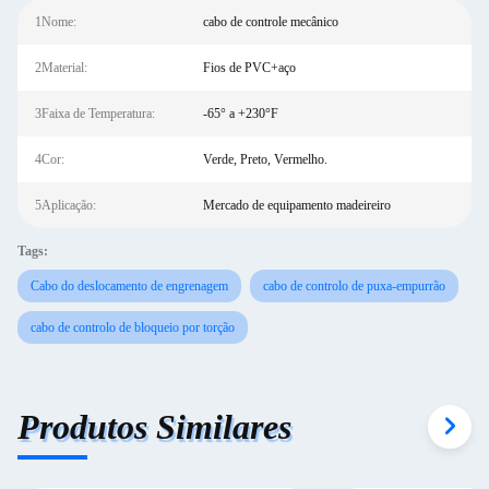
1Nome:
cabo de controle mecânico
2Material:
Fios de PVC+aço
3Faixa de Temperatura:
-65° a +230°F
4Cor:
Verde, Preto, Vermelho.
5Aplicação:
Mercado de equipamento madeireiro
Tags:
Cabo do deslocamento de engrenagem
cabo de controlo de puxa-empurrão
cabo de controlo de bloqueio por torção
Produtos Similares