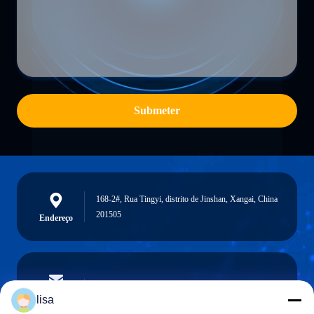
Submeter
168-2#, Rua Tingyi, distrito de Jinshan, Xangai, China
201505
Endereço
lisa.tu@phidixglobal.com
E-mail
lisa