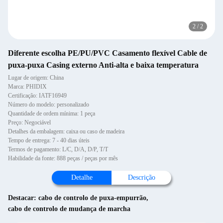
2
/
2
Diferente escolha PE/PU/PVC Casamento flexível Cable de
puxa-puxa Casing externo Anti-alta e baixa temperatura
Lugar de origem: China
Marca: PHIDIX
Certificação: IATF16949
Número do modelo: personalizado
Quantidade de ordem mínima: 1 peça
Preço: Negociável
Detalhes da embalagem: caixa ou caso de madeira
Tempo de entrega: 7 - 40 dias úteis
Termos de pagamento: L/C, D/A, D/P, T/T
Habilidade da fonte: 888 peças / peças por mês
Detalhe
Descrição
Destacar:
cabo de controlo de puxa-empurrão
,
cabo de controlo de mudança de marcha