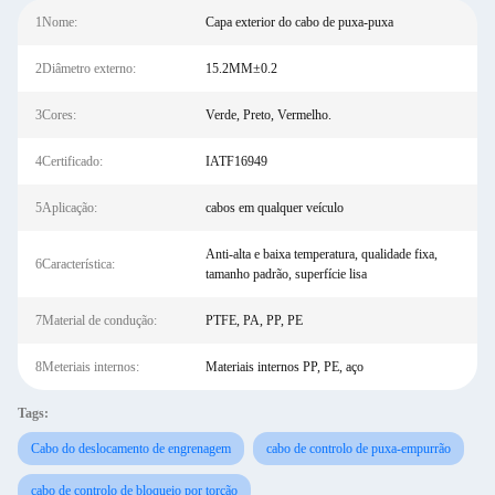
1Nome:
Capa exterior do cabo de puxa-puxa
2Diâmetro externo:
15.2MM±0.2
3Cores:
Verde, Preto, Vermelho.
4Certificado:
IATF16949
5Aplicação:
cabos em qualquer veículo
Anti-alta e baixa temperatura, qualidade fixa,
6Característica:
tamanho padrão, superfície lisa
7Material de condução:
PTFE, PA, PP, PE
8Meteriais internos:
Materiais internos PP, PE, aço
Tags:
Cabo do deslocamento de engrenagem
cabo de controlo de puxa-empurrão
cabo de controlo de bloqueio por torção