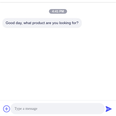
4:41 PM
0086-21-37214606
Good day, what product are you looking for?
Telefone
Phidix Motion Controls (Shanghai) Co., Ltd.
Phidix Motion Controls (Shanghai) Co., Ltd.
Obtenha o melhor preço
Obtenha uma citação