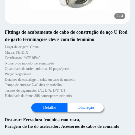
2
/
4
Fittings de acabamento de cabo de construção de aço U Rod
de garfo terminações clevis com fio feminino
Lugar de origem: China
Marca: PHIDIX
Certificação: IATF16949
Número do modelo: personalizado
Quantidade de ordem mínima: 10 peças/peças
Preço: Negociável
Detalhes da embalagem: caixa ou caso de madeira
Tempo de entrega: 7-40 dias do trabalho
Termos de pagamento: L/C, D/A, D/P, T/T
Habilidade da fonte: 888 partes/partes pelo mês
Detalhe
Descrição
Destacar:
Ferradura feminina com rosca
,
Paragem do fio do acelerador
,
Acessórios de cabos de comando