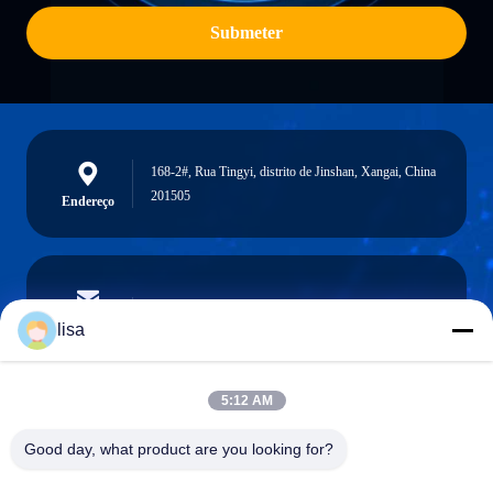
Submeter
168-2#, Rua Tingyi, distrito de Jinshan, Xangai, China
201505
Endereço
lisa.tu@phidixglobal.com
E-mail
lisa
5:12 AM
0086-21-37214606
Good day, what product are you looking for?
Telefone