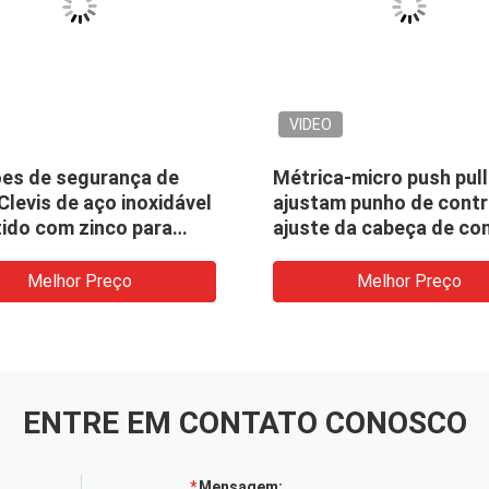
VIDEO
ões de segurança de
Métrica-micro push pull
Clevis de aço inoxidável
ajustam punho de contr
tido com zinco para
ajuste da cabeça de co
do / jardim
o micro
Melhor Preço
Melhor Preço
ENTRE EM CONTATO CONOSCO
Mensagem: