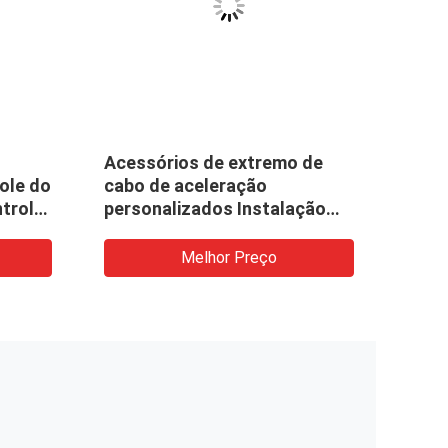
VID
Acessórios de extremo de
165-
ole do
cabo de aceleração
acel
ntrole
personalizados Instalação
de p
fácil
Melhor Preço