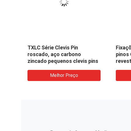
agem
TXLC Série Clevis Pin
Fixaç
roscado, aço carbono
pinos 
zincado pequenos clevis pins
reves
grama
Melhor Preço