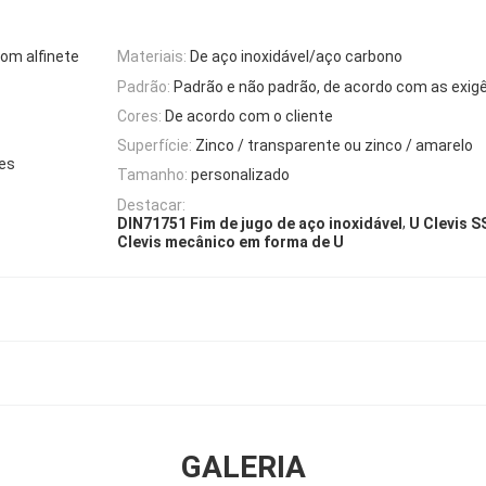
com alfinete
Materiais:
De aço inoxidável/aço carbono
Padrão:
Padrão e não padrão, de acordo com as exigê
Cores:
De acordo com o cliente
Superfície:
Zinco / transparente ou zinco / amarelo
ies
Tamanho:
personalizado
Destacar:
,
DIN71751 Fim de jugo de aço inoxidável
U Clevis S
Clevis mecânico em forma de U
GALERIA