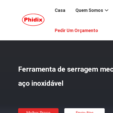
Casa
Quem Somos
Casa
/
Produtos
/
Encaixes De Extremidade Do Cabo
/
F
Pedir Um Orçamento
Ferramenta de serragem mec
aço inoxidável
Melhor Preço
Envie-Nos