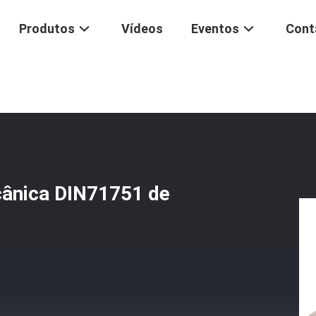
Produtos
Vídeos
Eventos
Cont
erramenta De Serragem Mecânica DIN71751 De Aço Inoxidável
ânica DIN71751 de