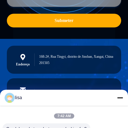
Submeter
168-2#, Rua Tingyi, distrito de Jinshan, Xangai, China
201505
Endereço
lisa.tu@phidixglobal.com
E-mail
lisa
7:42 AM
0086-21-37214606