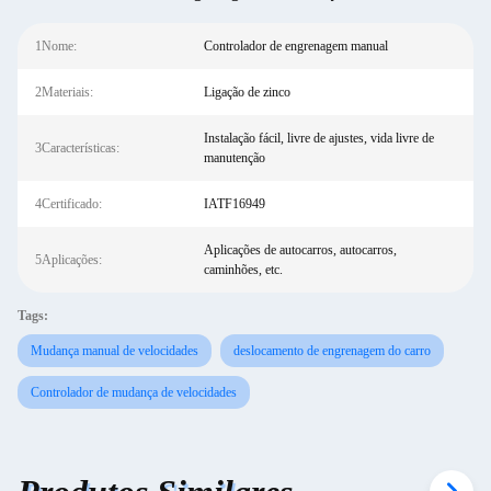
1Nome:
Controlador de engrenagem manual
2Materiais:
Ligação de zinco
Instalação fácil, livre de ajustes, vida livre de
3Características:
manutenção
4Certificado:
IATF16949
Aplicações de autocarros, autocarros,
5Aplicações:
caminhões, etc.
Tags:
Mudança manual de velocidades
deslocamento de engrenagem do carro
Controlador de mudança de velocidades