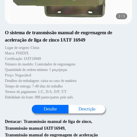
2
/
3
O sistema de transmissão manual de engrenagem de
aceleração de liga de zinco IATF 16949
Lugar de origem: China
Marca: PHIDIX
Certificação: IATF16949
Número do modelo: Controlador de engrenagens
Quantidade de ordem mínima: 1 peça/peças
Preço: Negociável
Detalhes da embalagem: caixa ou caso de madeira
Tempo de entrega: 7-40 dias do trabalho
Termos de pagamento: L/C, D/A, D/P, T/T
Habilidade da fonte: 888 partes/partes pelo mês
Detalhe
Descrição
Destacar:
Transmissão manual de liga de zinco
,
Transmissão manual IATF16949
,
Transmissão manual do engrenagem de aceleração