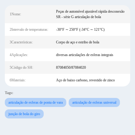
Peças de automóvel ajustável rápida desconexão
1Nome:
SR - série G articulação de bola
2Intervalo de temperaturas:
-30°F ∼ 250°F (-34°C ∼ 121°C)
3Características:
Corpo de aço e estribo de bola
4Aplicações:
diversas articulações de esferas integrais
5Código do SH:
87084050/87084020
6Materiais:
Aço de baixo carbono, revestido de zinco
Tags:
articulação de esferas de ponta de vara
articulação de esferas universal
junção de bola do giro