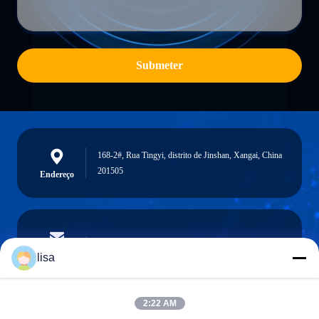
Submeter
168-2#, Rua Tingyi, distrito de Jinshan, Xangai, China
201505
Endereço
lisa.tu@phidixglobal.com
E-mail
lisa
2:22 AM