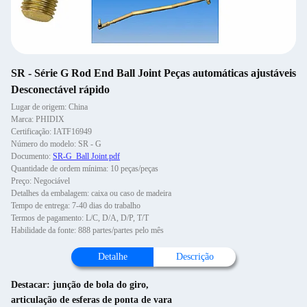
SR - Série G Rod End Ball Joint Peças automáticas ajustáveis
Desconectável rápido
Lugar de origem: China
Marca: PHIDIX
Certificação: IATF16949
Número do modelo: SR - G
Documento:
SR-G_Ball Joint.pdf
Quantidade de ordem mínima: 10 peças/peças
Preço: Negociável
Detalhes da embalagem: caixa ou caso de madeira
Tempo de entrega: 7-40 dias do trabalho
Termos de pagamento: L/C, D/A, D/P, T/T
Habilidade da fonte: 888 partes/partes pelo mês
Detalhe
Descrição
Destacar:
junção de bola do giro
,
articulação de esferas de ponta de vara