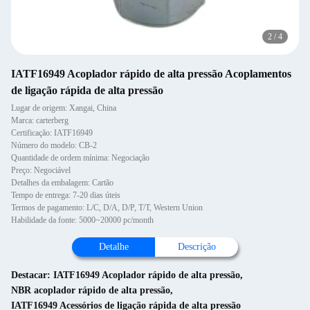
2
/
4
IATF16949 Acoplador rápido de alta pressão Acoplamentos
de ligação rápida de alta pressão
Lugar de origem: Xangai, China
Marca: carterberg
Certificação: IATF16949
Número do modelo: CB-2
Quantidade de ordem mínima: Negociação
Preço: Negociável
Detalhes da embalagem: Cartão
Tempo de entrega: 7-20 dias úteis
Termos de pagamento: L/C, D/A, D/P, T/T, Western Union
Habilidade da fonte: 5000~20000 pc/month
Detalhe
Descrição
Destacar:
IATF16949 Acoplador rápido de alta pressão
,
NBR acoplador rápido de alta pressão
,
IATF16949 Acessórios de ligação rápida de alta pressão