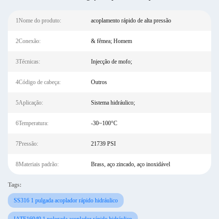
1Nome do produto:
acoplamento rápido de alta pressão
2Conexão:
& fêmea; Homem
3Técnicas:
Injecção de mofo;
4Código de cabeça:
Outros
5Aplicação:
Sistema hidráulico;
6Temperatura:
-30~100°C
7Pressão:
21739 PSI
8Materiais padrão:
Brass, aço zincado, aço inoxidável
Tags:
SS316 1 pulgada acoplador rápido hidráulico