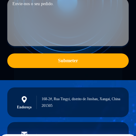
Submeter
168-2#, Rua Tingyi, distrito de Jinshan, Xangai, China
201505
Endereço