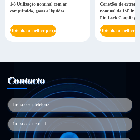
1/8 Utilização nominal com ar
Conexões de extremi
comprimido, gases e líquidos
nominal de 1/4' Inte
Pin Lock Couplings 
Quick Coupling
Obtenha o melhor preço
Obtenha o melhor pr
Contacto