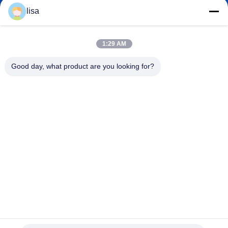
lisa.tu@phidixglobal.com
E-mail
lisa
1:29 AM
0086-21-37214606
Good day, what product are you looking for?
Telefone
Phidix Motion Controls (Shanghai) Co., Ltd.
Phidix Motion Controls (Shanghai) Co., Ltd.