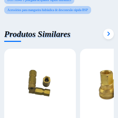
IATF16949 1 polegada acoplador rápido hidráulico
Acessórios para mangueira hidráulica de desconexão rápida BSP
Produtos Similares